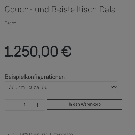
Couch- und Beistelltisch Dala
Dedon
Regulärer Preis:
1.250,00 €
auswählen
Beispielkonfigurationen
Produkt Anzahl: Gib den gewünschten Wert ein 
In den Warenkorb
inkl. 19% MwSt. zzgl.
Lieferkosten