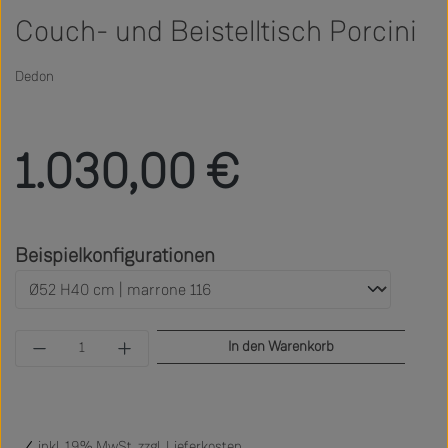
Couch- und Beistelltisch Porcini
Dedon
Regulärer Preis:
1.030,00 €
auswählen
Beispielkonfigurationen
Produkt Anzahl: Gib den gewünschten Wert ein 
In den Warenkorb
inkl. 19% MwSt. zzgl.
Lieferkosten