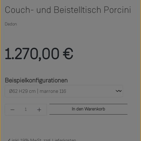
Couch- und Beistelltisch Porcini
Dedon
Regulärer Preis:
1.270,00 €
auswählen
Beispielkonfigurationen
Produkt Anzahl: Gib den gewünschten Wert ein 
In den Warenkorb
inkl. 19% MwSt. zzgl.
Lieferkosten