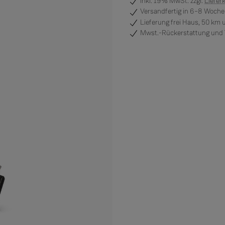
inkl. 19% MwSt. zzgl.
Liefer
Versandfertig
in 6–8 Wochen
Lieferung frei Haus, 50 km
Mwst.-Rückerstattung und V