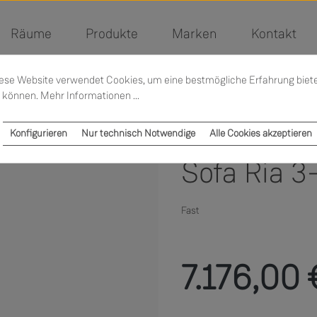
Räume
Produkte
Marken
Kontakt
ese Website verwendet Cookies, um eine bestmögliche Erfahrung biet
 können.
Mehr Informationen ...
Konfigurieren
Nur technisch Notwendige
Alle Cookies akzeptieren
Sofa Ria 3
Fast
Regulärer Preis:
7.176,00 