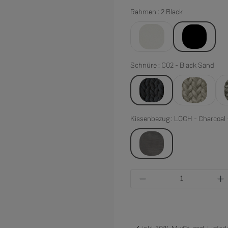
Rahmen : 2 Black
1 White
2 Black
Schnüre : C02 - Black Sand
C02 - Black Sand
C04 - Moon
Kissenbezug : LOCH - Charc
LOCH - Charcoal - Range 
Produkt Anzahl: Gi