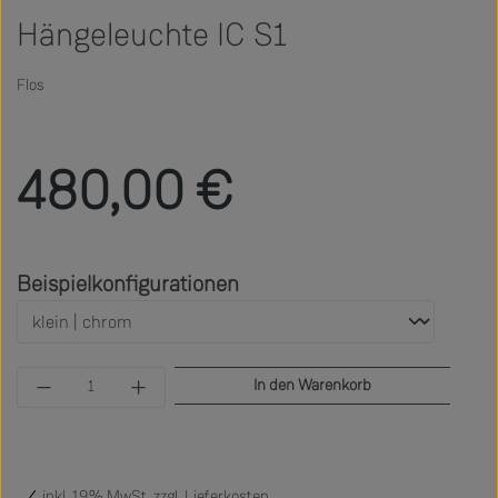
Hängeleuchte IC S1
Flos
Regulärer Preis:
480,00 €
auswählen
Beispielkonfigurationen
Produkt Anzahl: Gib den gewünschten Wert ein 
In den Warenkorb
inkl. 19% MwSt. zzgl.
Lieferkosten