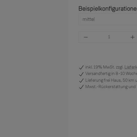
Beispielkonfiguration
Produkt Anzahl: Gi
inkl. 19% MwSt. zzgl.
Liefer
Versandfertig
in 8–10 Woche
Lieferung frei Haus, 50 km
Mwst.-Rückerstattung und V