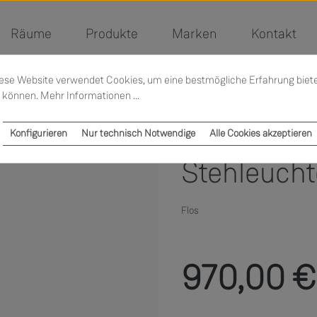
Räume
Produkte
Marken
Kontakt
ese Website verwendet Cookies, um eine bestmögliche Erfahrung biet
 können.
Mehr Informationen ...
Konfigurieren
Nur technisch Notwendige
Alle Cookies akzeptieren
Stehleucht
Flos
Regulärer Preis:
970,00 €