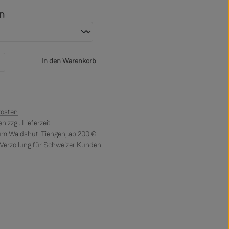
auswählen
en
b den gewünschten Wert ein oder benutze di
In den Warenkorb
kosten
n zzgl.
Lieferzeit
 um Waldshut-Tiengen, ab 200 €
erzollung für Schweizer Kunden