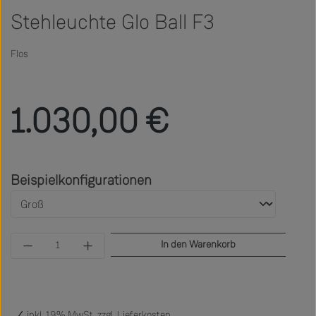
Stehleuchte Glo Ball F3
Flos
Regulärer Preis:
1.030,00 €
auswählen
Beispielkonfigurationen
Produkt Anzahl: Gib den gewünschten Wert ein 
In den Warenkorb
inkl. 19% MwSt. zzgl.
Lieferkosten