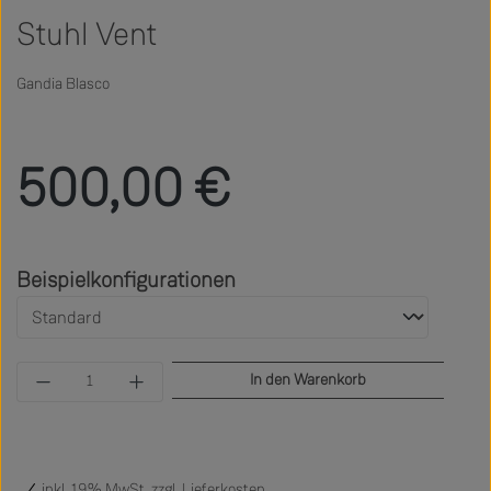
Stuhl Vent
Gandia Blasco
Regulärer Preis:
500,00 €
auswählen
Beispielkonfigurationen
Produkt Anzahl: Gib den gewünschten Wert ein 
In den Warenkorb
inkl. 19% MwSt. zzgl.
Lieferkosten