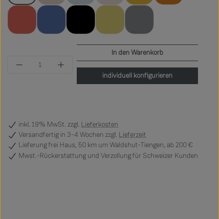
coral
blau
schwarz
Messing
Chrom
In den Warenkorb
Produkt Anzahl: Gib den gewünschten Wert ein 
individuell konfigurieren
inkl. 19% MwSt. zzgl.
Lieferkosten
Versandfertig
in 3–4 Wochen zzgl.
Lieferzeit
Lieferung frei Haus, 50 km um Waldshut-Tiengen, ab 200 €
Mwst.-Rückerstattung und Verzollung für Schweizer Kunden