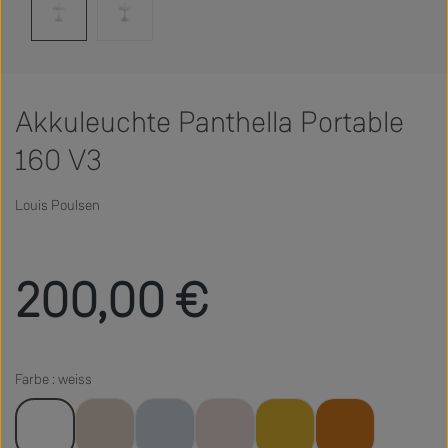
Akkuleuchte Panthella Portable
160 V3
Louis Poulsen
Regulärer Preis:
200,00 €
Farbe : weiss
weiss
beige
hellblau
rosa
gelb
orange