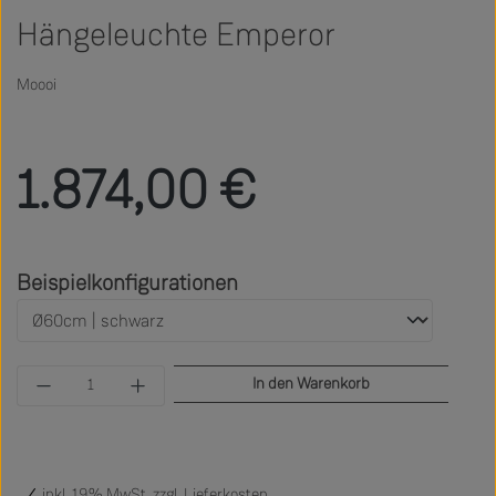
Hängeleuchte Emperor
Moooi
Regulärer Preis:
1.874,00 €
auswählen
Beispielkonfigurationen
Produkt Anzahl: Gib den gewünschten Wert ein 
In den Warenkorb
inkl. 19% MwSt. zzgl.
Lieferkosten