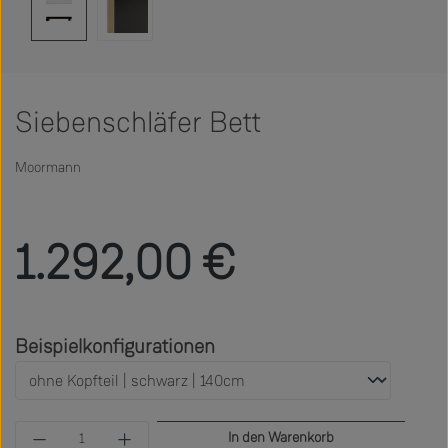
Siebenschläfer Bett
Moormann
Regulärer Preis:
1.292,00 €
auswählen
Beispielkonfigurationen
Produkt Anzahl: Gib den gewünschten Wert ein 
In den Warenkorb