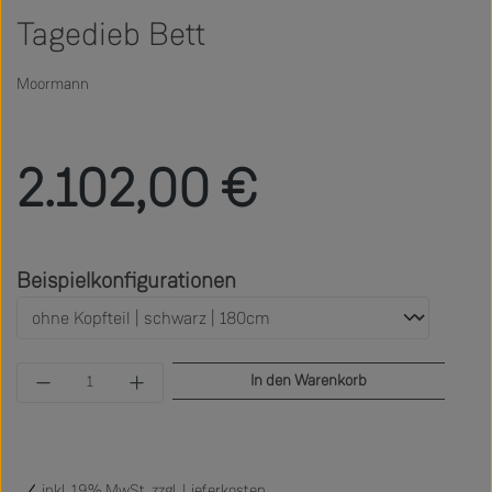
Tagedieb Bett
Moormann
Regulärer Preis:
2.102,00 €
auswählen
Beispielkonfigurationen
Produkt Anzahl: Gib den gewünschten Wert ein 
In den Warenkorb
inkl. 19% MwSt. zzgl.
Lieferkosten