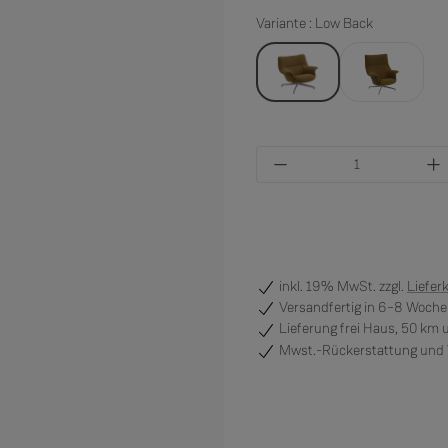
Variante : Low Back
Low Back
Highback
Produkt Anzahl: Gi
inkl. 19% MwSt. zzgl.
Liefer
Versandfertig
in 6–8 Wochen
Lieferung frei Haus, 50 km
Mwst.-Rückerstattung und V