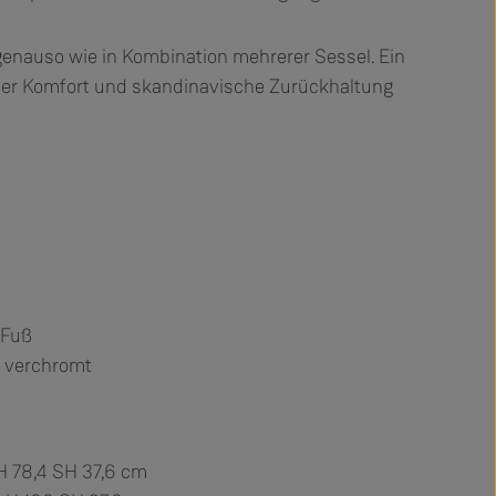
 genauso wie in Kombination mehrerer Sessel. Ein
 der Komfort und skandinavische Zurückhaltung
-Fuß
r verchromt
H 78,4 SH 37,6 cm