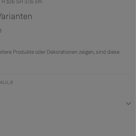
4 H 106 SH 37,6 cm
Varianten
8
tere Produkte oder Dekorationen zeigen, sind diese
3-ALU_8