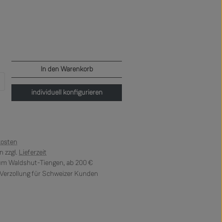
In den Warenkorb
b den gewünschten Wert ein oder benutze di
individuell konfigurieren
kosten
 zzgl.
Lieferzeit
 um Waldshut-Tiengen, ab 200 €
erzollung für Schweizer Kunden