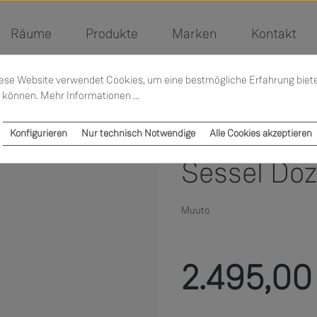
Räume
Produkte
Marken
Kontakt
ese Website verwendet Cookies, um eine bestmögliche Erfahrung biet
 können.
Mehr Informationen ...
Konfigurieren
Nur technisch Notwendige
Alle Cookies akzeptieren
Sessel Do
Muuto
Regulärer Preis:
2.495,00