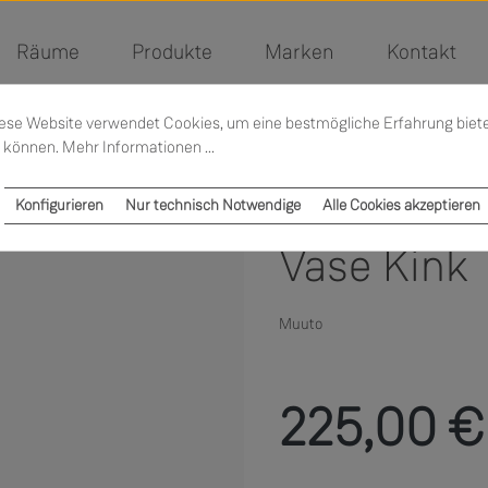
Räume
Produkte
Marken
Kontakt
ese Website verwendet Cookies, um eine bestmögliche Erfahrung biet
 können.
Mehr Informationen ...
Konfigurieren
Nur technisch Notwendige
Alle Cookies akzeptieren
Vase Kink
Muuto
Regulärer Preis:
225,00 €