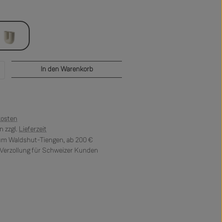
sand
b den gewünschten Wert ein oder benutze di
In den Warenkorb
kosten
 zzgl.
Lieferzeit
 um Waldshut-Tiengen, ab 200 €
erzollung für Schweizer Kunden