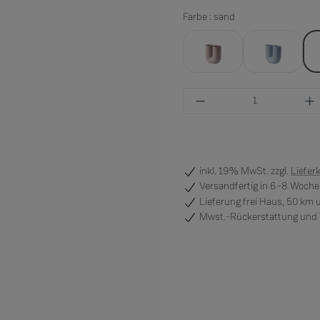
Farbe : sand
dusty lilac
light blue
Produkt Anzahl: Gi
inkl. 19% MwSt. zzgl.
Liefer
Versandfertig
in 6–8 Wochen
Lieferung frei Haus, 50 km
Mwst.-Rückerstattung und V