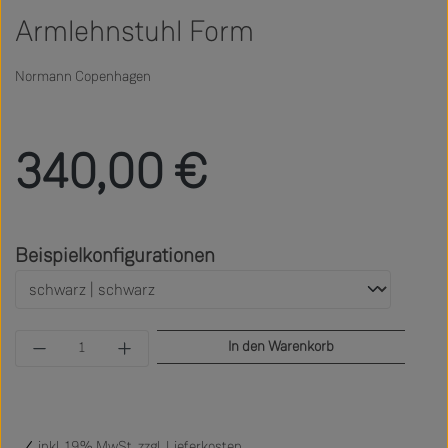
Armlehnstuhl Form
Normann Copenhagen
Regulärer Preis:
340,00 €
auswählen
Beispielkonfigurationen
Produkt Anzahl: Gib den gewünschten Wert ein 
In den Warenkorb
inkl. 19% MwSt. zzgl.
Lieferkosten