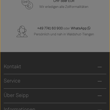
CHF oder EUR
Wir erledigen alle Zollformalitäten
+49 7741 60 900
oder
WhatsApp
Persönlich und nah in Waldshut-Tiengen
Kontakt
Service
Über Seipp
Informationen