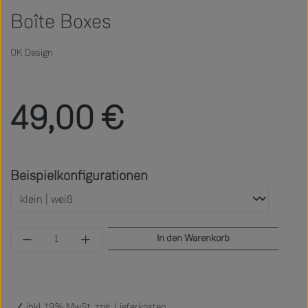
Boîte Boxes
OK Design
Regulärer Preis:
49,00 €
auswählen
Beispielkonfigurationen
Produkt Anzahl: Gib den gewünschten Wert ein 
In den Warenkorb
inkl. 19% MwSt. zzgl.
Lieferkosten