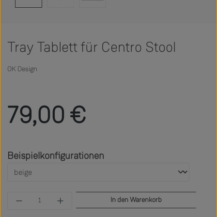
Tray Tablett für Centro Stool
OK Design
Regulärer Preis:
79,00 €
auswählen
Beispielkonfigurationen
Produkt Anzahl: Gib den gewünschten Wert ein 
In den Warenkorb