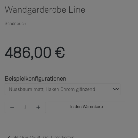
Wandgarderobe Line
Schönbuch
Regulärer Preis:
486,00 €
auswählen
Beispielkonfigurationen
Produkt Anzahl: Gib den gewünschten Wert ein 
In den Warenkorb
inkl. 19% MwSt. zzgl.
Lieferkosten