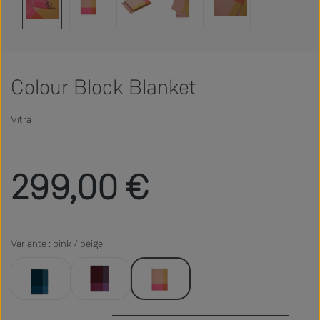
Colour Block Blanket
Vitra
Regulärer Preis:
299,00 €
Variante : pink / beige
black / blue
blue / bordeaux
pink / beige