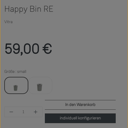
Happy Bin RE
Vitra
Regulärer Preis:
59,00 €
Größe : small
small
large
In den Warenkorb
Produkt Anzahl: Gib den gewünschten Wert ein 
individuell konfigurieren