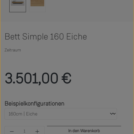
Bett Simple 160 Eiche
Zeitraum
Regulärer Preis:
3.501,00 €
auswählen
Beispielkonfigurationen
Produkt Anzahl: Gib den gewünschten Wert ein 
In den Warenkorb