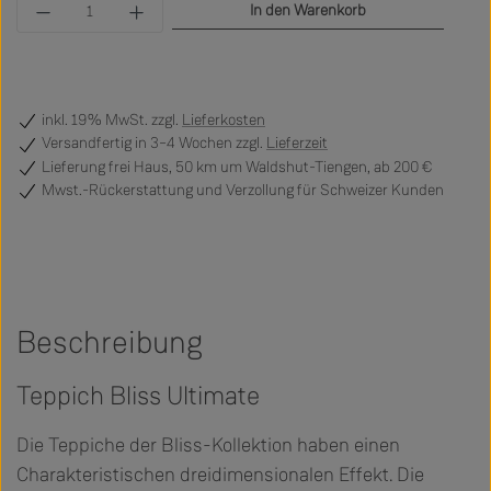
Produkt Anzahl: Gib den gewünschten Wert ein 
In den Warenkorb
inkl. 19% MwSt. zzgl.
Lieferkosten
Versandfertig
in 3–4 Wochen zzgl.
Lieferzeit
Lieferung frei Haus, 50 km um Waldshut-Tiengen, ab 200 €
Mwst.-Rückerstattung und Verzollung für Schweizer Kunden
Beschreibung
Teppich Bliss Ultimate
Die Teppiche der Bliss-Kollektion haben einen
Charakteristischen dreidimensionalen Effekt. Die