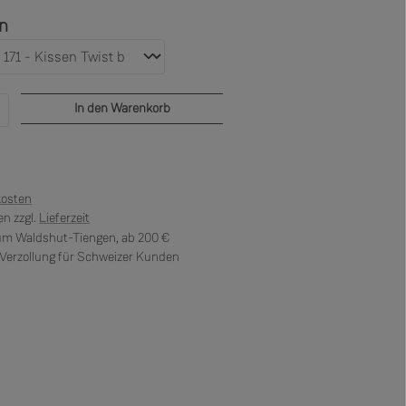
auswählen
en
b den gewünschten Wert ein oder benutze di
In den Warenkorb
kosten
n zzgl.
Lieferzeit
 um Waldshut-Tiengen, ab 200 €
erzollung für Schweizer Kunden