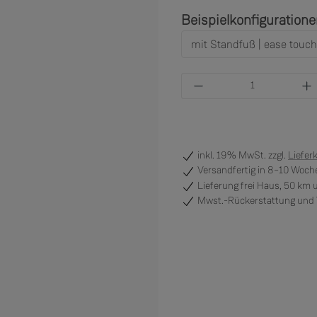
Beispielkonfiguration
Produkt Anzahl: Gi
inkl. 19% MwSt. zzgl.
Liefer
Versandfertig
in 8–10 Woche
Lieferung frei Haus, 50 km
Mwst.-Rückerstattung und V