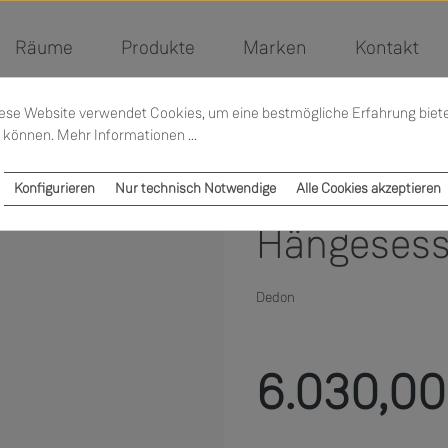
Räume
Produkte
Marken
Kontakt
ese Website verwendet Cookies, um eine bestmögliche Erfahrung biet
 können.
Mehr Informationen ...
Konfigurieren
Nur technisch Notwendige
Alle Cookies akzeptieren
Hängesess
Dedon
Regulärer Preis:
6.030,00