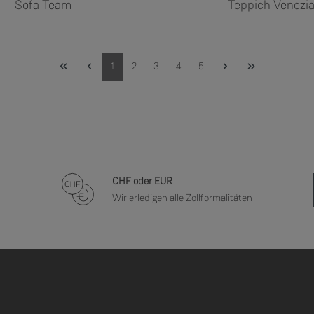
Sofa Team
Teppich Venezi
Seite
Seite
Seite
Seite
Seite
1
2
3
4
5
CHF oder EUR
Wir erledigen alle Zollformalitäten