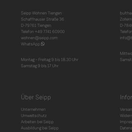
Seipp Wohnen Tiengen
bulth
Schaffhauser Straße 36
Zoller
D-79761 Tiengen
D-784
Telefon +49 7741 60900
Telefo
wohnen@seipp.com
info@
WhatsApp
Mittwo
Montag – Freitag 9 bis 18.30 Uhr
Samsta
Samstag 9 bis 17 Uhr
Über Seipp
Info
Unternehmen
Versan
Umweltschutz
Widerr
Arbeiten bei Seipp
Impre
Ausbildung bei Seipp
Daten