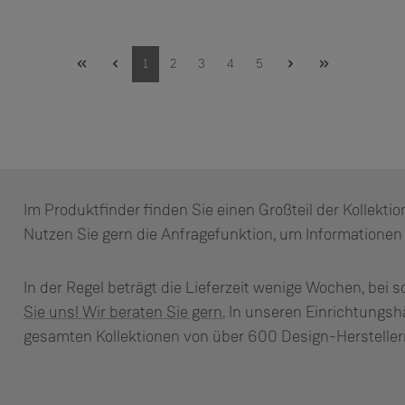
Seite
Seite
Seite
Seite
Seite
1
2
3
4
5
Im Produktfinder finden Sie einen Großteil der Kollekt
Nutzen Sie gern die Anfragefunktion, um Informationen 
In der Regel beträgt die Lieferzeit wenige Wochen, bei s
Sie uns! Wir beraten Sie gern.
In unseren Einrichtungsh
gesamten Kollektionen von über 600 Design-Hersteller