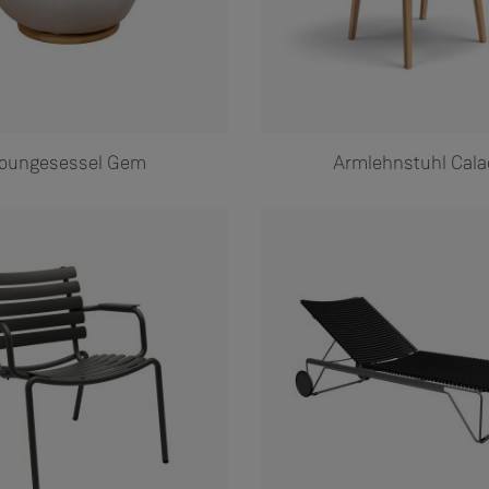
oungesessel Gem
Armlehnstuhl Cala