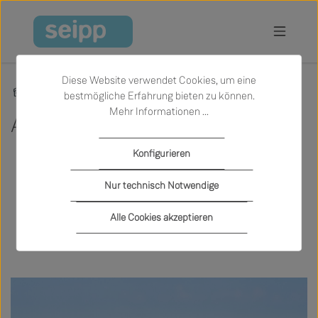
Zum Hauptinhalt springen
Diese Website verwendet Cookies, um eine
Inspiration
Aktionen & Neuheiten
bestmögliche Erfahrung bieten zu können.
Mehr Informationen ...
Aktionen & Neuheiten
Konfigurieren
Nur technisch Notwendige
Filter:
alle anzeigen
Aktionen
Aktuelles
Showroom Waldshut
Showroom Tiengen
Alle Cookies akzeptieren
Presse