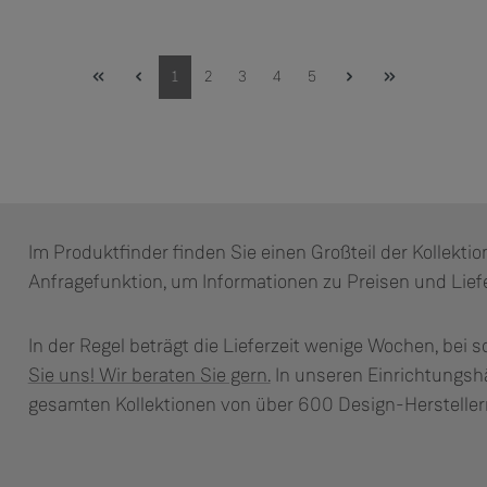
Seite
Seite
Seite
Seite
Seite
1
2
3
4
5
Im Produktfinder finden Sie einen Großteil der Kollekti
Anfragefunktion, um Informationen zu Preisen und Liefe
In der Regel beträgt die Lieferzeit wenige Wochen, bei s
Sie uns! Wir beraten Sie gern.
In unseren Einrichtungsh
gesamten Kollektionen von über 600 Design-Hersteller