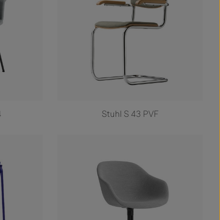
4
Stuhl S 43 PVF