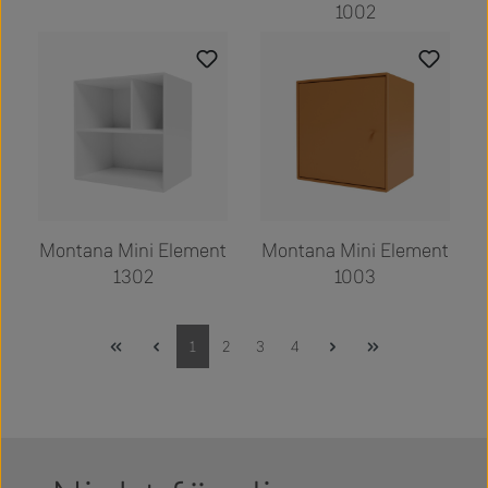
1002
Montana Mini Element
Montana Mini Element
1302
1003
Seite
Seite
Seite
Seite
1
2
3
4