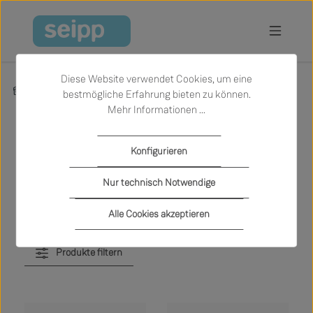
Zum Hauptinhalt springen
Diese Website verwendet Cookies, um eine
Produkte
Wohnen
Regale und Schränke
bestmögliche Erfahrung bieten zu können.
Mehr Informationen ...
Regale und Schränke
Konfigurieren
Nur technisch Notwendige
Alle Cookies akzeptieren
Produkte filtern