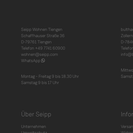
Seipp Wohnen Tiengen
bulth
Schaffhauser Straße 36
Zoller
D-79761 Tiengen
D-784
Telefon +49 7741 60900
Telefo
wohnen@seipp.com
info@
WhatsApp
Mittwo
Montag – Freitag 9 bis 18.30 Uhr
Samsta
Samstag 9 bis 17 Uhr
Über Seipp
Info
Unternehmen
Versan
Umweltschutz
Widerr