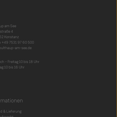
aup am See
nstraße 4
62 Konstanz
n +49 7531 97 60 500
bulthaup-am-see.de
ch – Freitag 10 bis 18 Uhr
g 10 bis 16 Uhr
rmationen
d & Lieferung
ufsrecht