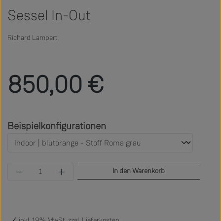
Sessel In-Out
Richard Lampert
Regulärer Preis:
850,00 €
auswählen
Beispielkonfigurationen
Produkt Anzahl: Gib den gewünschten Wert ein 
In den Warenkorb
inkl. 19% MwSt. zzgl.
Lieferkosten