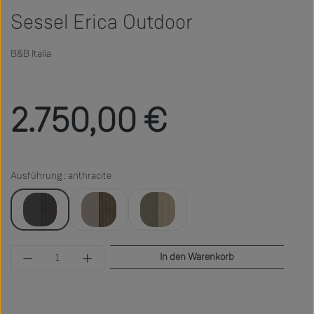
Sessel Erica Outdoor
B&B Italia
Regulärer Preis:
2.750,00 €
Ausführung : anthracite
anthracite
dove grey
sage
Produkt Anzahl: Gib den gewünschten Wert ein 
In den Warenkorb