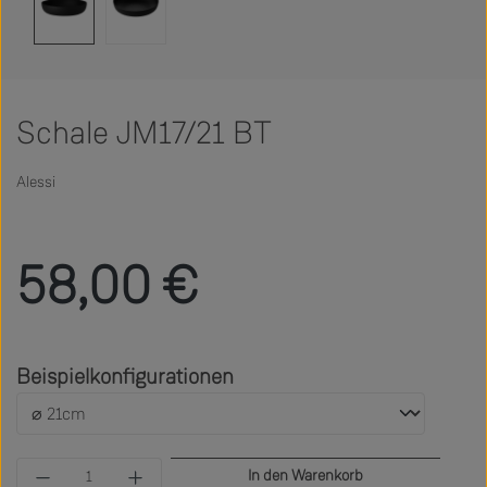
Schale JM17/21 BT
Alessi
Regulärer Preis:
58,00 €
auswählen
Beispielkonfigurationen
Produkt Anzahl: Gib den gewünschten Wert ein 
In den Warenkorb