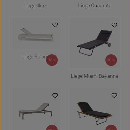
Liege Illum
Liege Quadrato
Regulärer Preis:
3.683,00 €
Liege Solaris
30
30
%
%
Regulärer Preis:
599,00 €
Liege Miami Bayanne
Regulärer Preis: