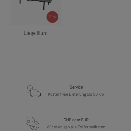
20
%
Regulärer Preis:
2.870,00 €
Liege Illum
Service
Kostenfreie Lieferung bis 50 km
CHF oder EUR
Wir erledigen alle Zollformalitäten