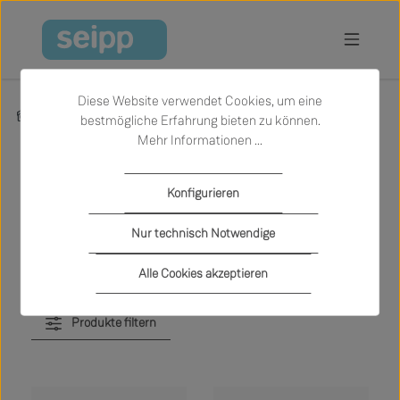
Zum Hauptinhalt springen
Diese Website verwendet Cookies, um eine
Produkte
Sale
Garten
Outdoor Liegen
bestmögliche Erfahrung bieten zu können.
Mehr Informationen ...
Outdoor Liegen
Konfigurieren
Nur technisch Notwendige
Alle Cookies akzeptieren
Produkte filtern