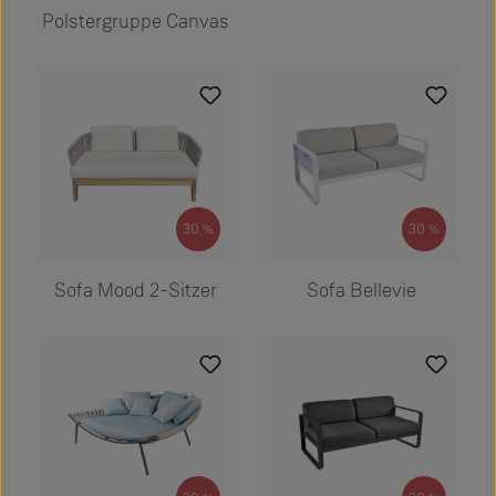
Polstergruppe Canvas
30
30
%
%
Regulärer Preis:
Regulärer Preis:
4.500,00 €
2.639,00 €
Sofa Mood 2-Sitzer
Sofa Bellevie