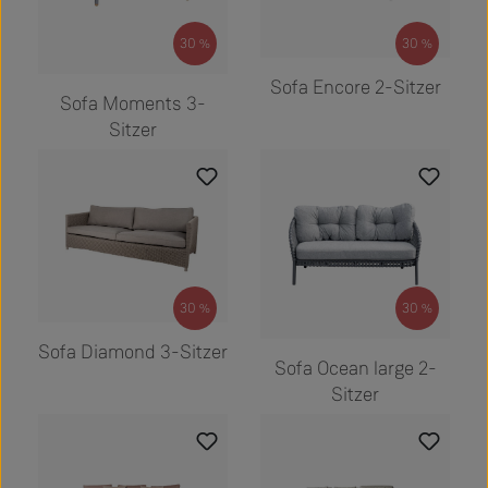
Regulärer Preis:
30
30
3.720,00 €
%
%
Regulärer Preis:
4.705,00 €
Sofa Encore 2-Sitzer
Sofa Moments 3-
Sitzer
Regulärer Preis:
30
30
3.945,00 €
%
%
Regulärer Preis:
3.055,00 €
Sofa Diamond 3-Sitzer
Sofa Ocean large 2-
Sitzer