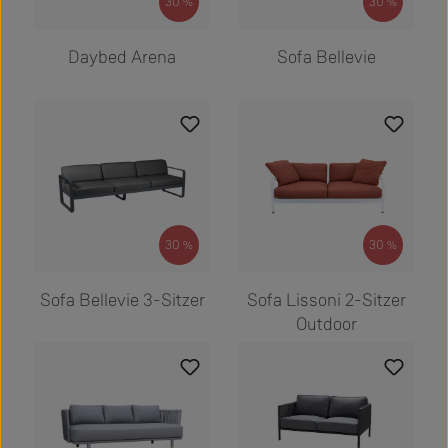
30
30
%
%
Regulärer Preis:
Regulärer Preis:
12.875,00 €
2.639,00 €
Daybed Arena
Sofa Bellevie
30
30
%
%
Regulärer Preis:
Regulärer Preis:
3.699,00 €
8.656,00 €
Sofa Bellevie 3-Sitzer
Sofa Lissoni 2-Sitzer
Outdoor