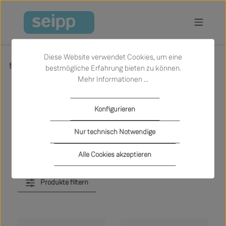
Zum Hauptinhalt springen
Diese Website verwendet Cookies, um eine
Produkte
Sale
Garten
Outdoor Sofas
bestmögliche Erfahrung bieten zu können.
Mehr Informationen ...
Outdoor Sofas
Konfigurieren
Nur technisch Notwendige
Alle Cookies akzeptieren
Produkte filtern