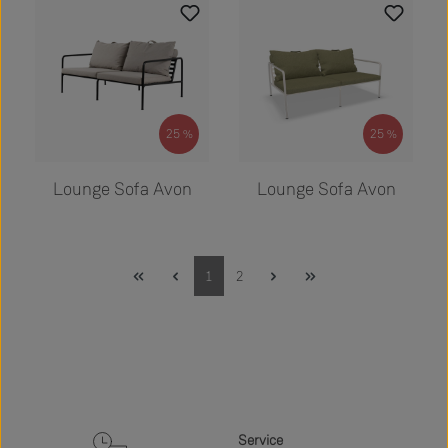
25
25
%
%
Regulärer Preis:
Regulärer Preis:
2.399,00 €
2.399,00 €
Lounge Sofa Avon
Lounge Sofa Avon
Seite
Seite
1
2
Service