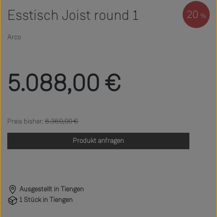
Esstisch Joist round 1
20
%
Arco
Verkaufspreis:
5.088,00 €
Regulärer Preis:
6.360,00 €
Produkt anfragen
Ausgestellt in Tiengen
1 Stück in Tiengen