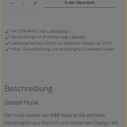
Produkt Anzahl: Gib den gewünschten Wert ein 
In den Warenkorb
inkl. 19% MwSt. zzgl.
Lieferkosten
Versandfertig
in 6–8 Wochen zzgl.
Lieferzeit
Lieferung frei Haus, 50 km um Waldshut-Tiengen, ab 200 €
Mwst.-Rückerstattung und Verzollung für Schweizer Kunden
Beschreibung
Sessel Husk
Der Husk Sessel von B&B Italia ist die perfekte
Kombination aus Komfort und modernem Design. Mit