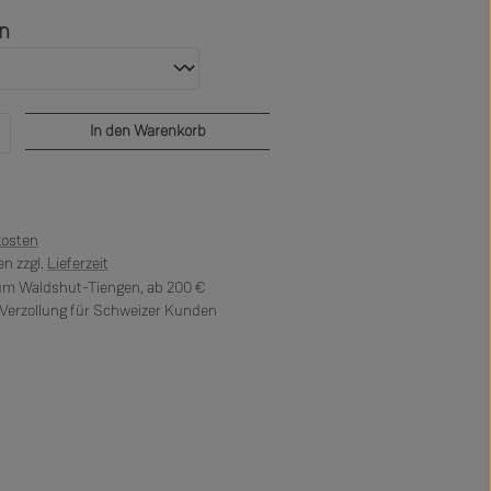
auswählen
en
b den gewünschten Wert ein oder benutze di
In den Warenkorb
kosten
n zzgl.
Lieferzeit
 um Waldshut-Tiengen, ab 200 €
erzollung für Schweizer Kunden