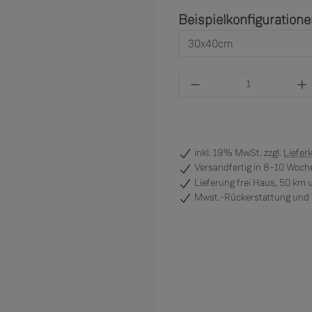
Beispielkonfiguration
Produkt Anzahl: Gi
inkl. 19% MwSt. zzgl.
Liefer
Versandfertig
in 8–10 Woche
Lieferung frei Haus, 50 km
Mwst.-Rückerstattung und V