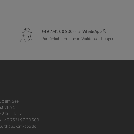
+49 7741 60 900
oder
WhatsApp
Persönlich und nah in Waldshut-Tiengen
aup am See
nstraße 4
62 Konstanz
n +49 7531 97 60 500
bulthaup-am-see.de