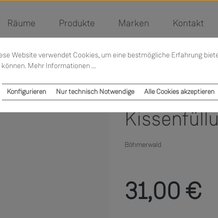
Räume
Produkte
Marken
Kontakt
ese Website verwendet Cookies, um eine bestmögliche Erfahrung biet
 können.
Mehr Informationen ...
Konfigurieren
Nur technisch Notwendige
Alle Cookies akzeptieren
Kissenfüll
Böhmerwald
Regulärer Preis:
31,00 €