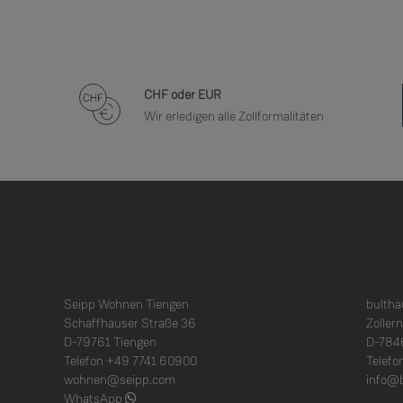
CHF oder EUR
Wir erledigen alle Zollformalitäten
Seipp Wohnen Tiengen
bulth
Schaffhauser Straße 36
Zoller
D-79761 Tiengen
D-784
Telefon +49 7741 60900
Telefo
wohnen@seipp.com
info@
WhatsApp