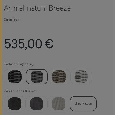
Armlehnstuhl Breeze
Cane-line
Regulärer Preis:
535,00 €
Geflecht : light grey
black
light grey
taupe
white grey
Kissen : ohne Kissen
ohne Kissen
Cane-line Natté, black
Cane-line Natté, grey
Cane-line Natté, light grey