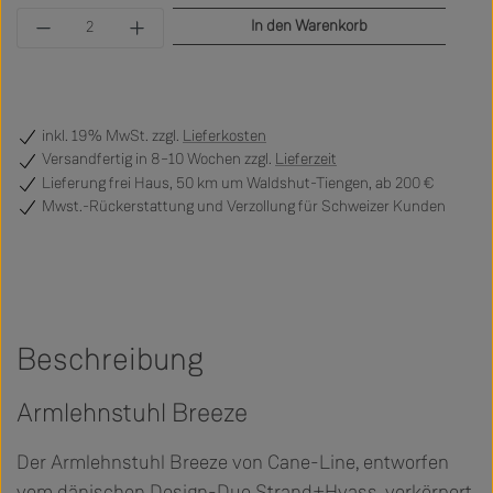
Produkt Anzahl: Gib den gewünschten Wert ein 
In den Warenkorb
inkl. 19% MwSt. zzgl.
Lieferkosten
Versandfertig
in 8–10 Wochen zzgl.
Lieferzeit
Lieferung frei Haus, 50 km um Waldshut-Tiengen, ab 200 €
Mwst.-Rückerstattung und Verzollung für Schweizer Kunden
Beschreibung
Armlehnstuhl Breeze
Der Armlehnstuhl Breeze von Cane-Line, entworfen
vom dänischen Design-Duo Strand+Hvass, verkörpert