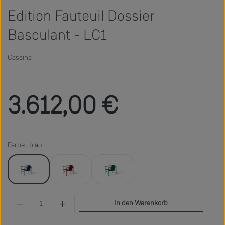
Edition Fauteuil Dossier
Basculant - LC1
Cassina
Regulärer Preis:
3.612,00 €
Farbe : blau
blau
rot
grün
Produkt Anzahl: Gib den gewünschten Wert ein 
In den Warenkorb