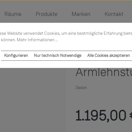
Räume
Produkte
Marken
Kontakt
ese Website verwendet Cookies, um eine bestmögliche Erfahrung biet
 können.
Mehr Informationen ...
Konfigurieren
Nur technisch Notwendige
Alle Cookies akzeptieren
Armlehnst
Dedon
Regulärer Preis:
1.195,00