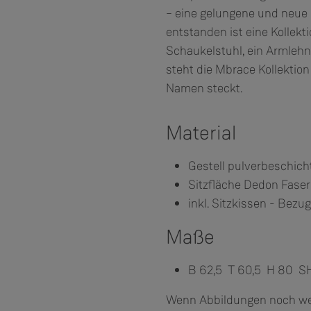
– eine gelungene und neue 
entstanden ist eine Kollek
Schaukelstuhl, ein Armleh
steht die Mbrace Kollektion 
Namen steckt.
Material
Gestell pulverbeschic
Sitzfläche Dedon Faser
inkl. Sitzkissen - Bezu
Maße
B 62,5 T 60,5 H 80 
Wenn Abbildungen noch weit