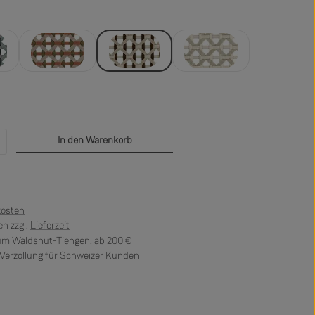
c
chestnut
pepper
sea salt
b den gewünschten Wert ein oder benutze di
In den Warenkorb
kosten
n zzgl.
Lieferzeit
 um Waldshut-Tiengen, ab 200 €
erzollung für Schweizer Kunden