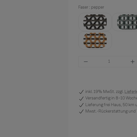
Faser : pepper
arabica
balti
seville
Produkt Anzahl: Gi
inkl. 19% MwSt. zzgl.
Liefer
Versandfertig
in 8–10 Woche
Lieferung frei Haus, 50 km
Mwst.-Rückerstattung und V