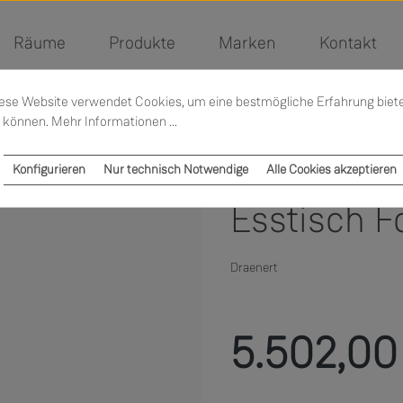
Räume
Produkte
Marken
Kontakt
ese Website verwendet Cookies, um eine bestmögliche Erfahrung biet
 können.
Mehr Informationen ...
Konfigurieren
Nur technisch Notwendige
Alle Cookies akzeptieren
Esstisch F
Draenert
Verkaufspreis:
5.502,00