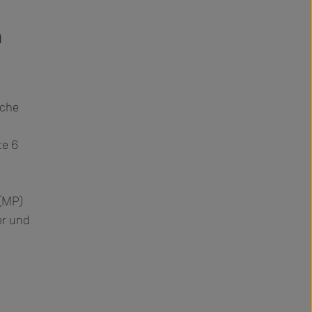
a
iche
te 6
 (MP)
er und