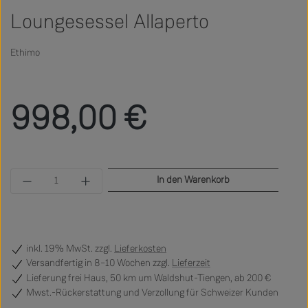
Loungesessel Allaperto
Ethimo
Regulärer Preis:
998,00 €
Produkt Anzahl: Gib den gewünschten Wert ein 
In den Warenkorb
inkl. 19% MwSt. zzgl.
Lieferkosten
Versandfertig
in 8–10 Wochen zzgl.
Lieferzeit
Lieferung frei Haus, 50 km um Waldshut-Tiengen, ab 200 €
Mwst.-Rückerstattung und Verzollung für Schweizer Kunden