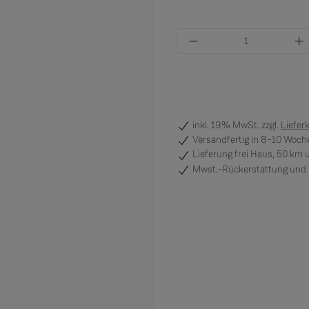
Produkt Anzahl: Gi
inkl. 19% MwSt. zzgl.
Liefer
Versandfertig
in 8–10 Woche
Lieferung frei Haus, 50 km
Mwst.-Rückerstattung und V