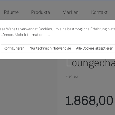
Räume
Produkte
Marken
Kontakt
ese Website verwendet Cookies, um eine bestmögliche Erfahrung biet
 können.
Mehr Informationen ...
Konfigurieren
Nur technisch Notwendige
Alle Cookies akzeptieren
Loungecha
Freifrau
Regulärer Preis:
1.868,00