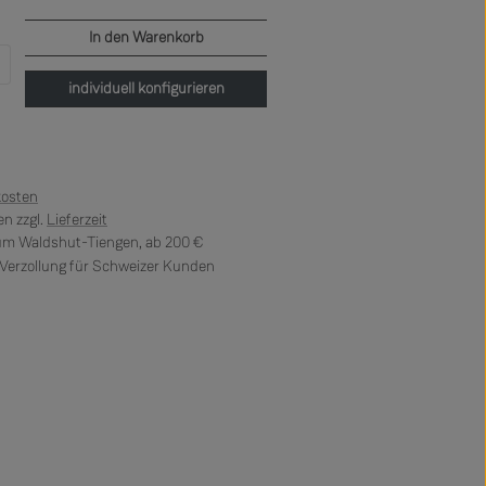
In den Warenkorb
b den gewünschten Wert ein oder benutze di
individuell konfigurieren
kosten
n zzgl.
Lieferzeit
 um Waldshut-Tiengen, ab 200 €
erzollung für Schweizer Kunden