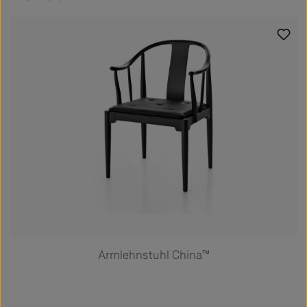
Produktgalerie überspringen
Armlehnstuhl China™