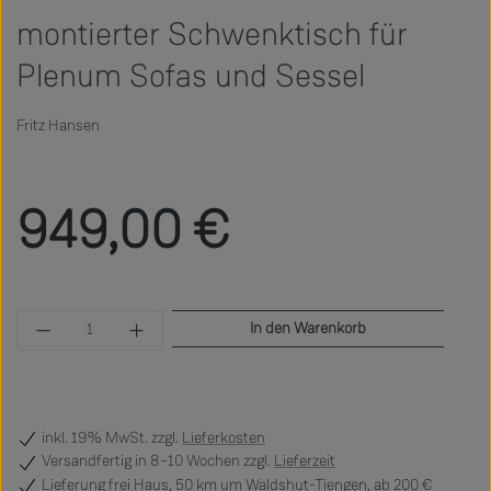
montierter Schwenktisch für
Plenum Sofas und Sessel
Fritz Hansen
Regulärer Preis:
949,00 €
Produkt Anzahl: Gib den gewünschten Wert ein 
In den Warenkorb
inkl. 19% MwSt. zzgl.
Lieferkosten
Versandfertig
in 8–10 Wochen zzgl.
Lieferzeit
Lieferung frei Haus, 50 km um Waldshut-Tiengen, ab 200 €