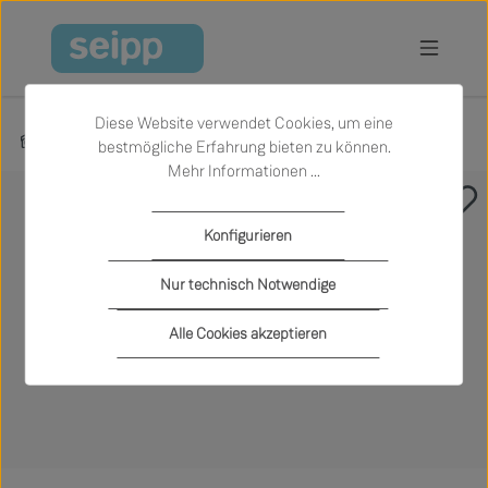
Zum Hauptinhalt springen
Diese Website verwendet Cookies, um eine
Produkte
Sale
Garten
Outdoor Textilien und Kissen
bestmögliche Erfahrung bieten zu können.
Mehr Informationen ...
Bildergalerie überspringen
Konfigurieren
Nur technisch Notwendige
Alle Cookies akzeptieren