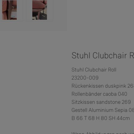
Stuhl Clubchair R
Stuhl Clubchair Roll
23200-009
Rückenkissen duskpink 2
Rollenbänder caoba 040
Sitzkissen sandstone 269
Gestell Aluminium Sepia 0
B 66 T 68 H 80 SH 44cm