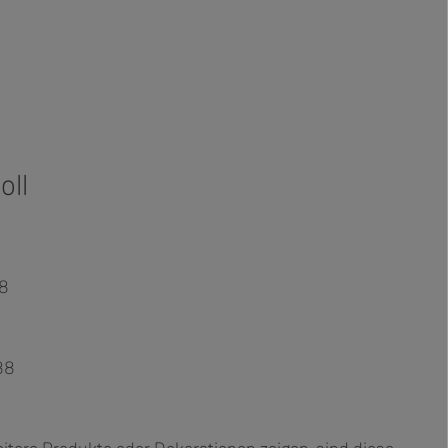
oll
68
88