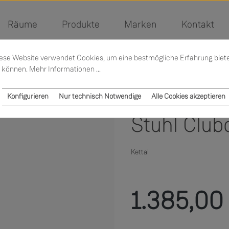
Räume
Produkte
Marken
Kontakt
ese Website verwendet Cookies, um eine bestmögliche Erfahrung biet
 können.
Mehr Informationen ...
Konfigurieren
Nur technisch Notwendige
Alle Cookies akzeptieren
Stuhl Clubc
Kettal
Verkaufspreis:
1.385,00