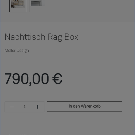
Nachttisch Rag Box
Möller Design
Regulärer Preis:
790,00 €
Produkt Anzahl: Gib den gewünschten Wert ein 
In den Warenkorb