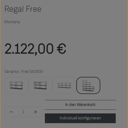
Regal Free
Montana
Regulärer Preis:
2.122,00 €
Variante : Free 542000
Free 220000
Free 222100
Free 222000
Free 542000
In den Warenkorb
Produkt Anzahl: Gib den gewünschten Wert ein 
individuell konfigurieren