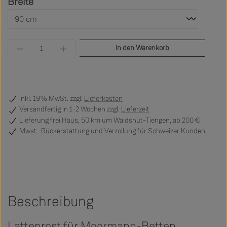
auswählen
Breite
Produkt Anzahl: Gib den gewünschten Wert ein 
In den Warenkorb
inkl. 19% MwSt. zzgl.
Lieferkosten
Versandfertig
in 1-2 Wochen zzgl.
Lieferzeit
Lieferung frei Haus, 50 km um Waldshut-Tiengen, ab 200 €
Mwst.-Rückerstattung und Verzollung für Schweizer Kunden
Beschreibung
Lattenrost für Moormann-Betten